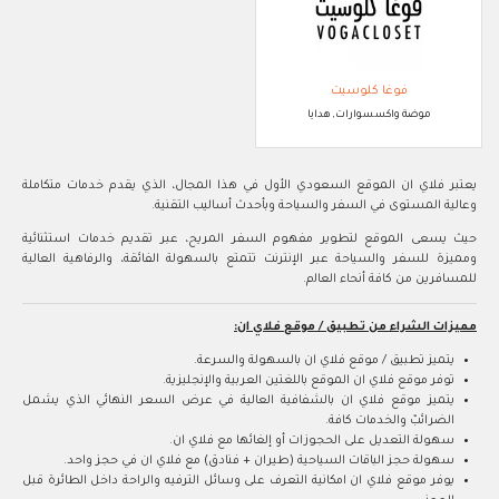
فوغا كلوسيت
موضة واكسسوارات, هدايا
يعتبر فلاي ان اﻟﻤﻮﻗﻊ اﻟﺴﻌﻮدي اﻷول ﻓﻲ‬ هذا المجال، اﻟﺬي ﻳﻘﺪم ﺧﺪﻣﺎت ﻣﺘﻜﺎﻣﻠﺔ
وﻋﺎﻟﻴﺔ اﻟﻤﺴﺘﻮى ﻓﻲ اﻟﺴﻔﺮ واﻟﺴﻴﺎﺣﺔ‬ وﺑﺄﺣﺪث أﺳﺎﻟﻴﺐ اﻟﺘﻘﻨﻴﺔ.
حيث يسعى الموقع ﻟﺘﻄﻮﻳﺮ ﻣﻔﻬﻮم اﻟﺴﻔﺮ اﻟﻤﺮﻳﺢ، ﻋﺒﺮ ﺗﻘﺪﻳﻢ ﺧﺪﻣﺎت اﺳﺘﺜﻨﺎﺋﻴﺔ
وﻣﻤﻴﺰة‬ ﻟﻠﺴﻔﺮ واﻟﺴﻴﺎﺣﺔ ﻋﺒﺮ اﻹﻧﺘﺮﻧﺖ ﺗﺘﻤﺘﻊ ﺑﺎﻟﺴﻬﻮﻟﺔ اﻟﻔﺎﺋﻘﺔ، واﻟﺮﻓﺎﻫﻴﺔ اﻟﻌﺎﻟﻴﺔ‬
ﻟﻠﻤﺴﺎﻓﺮﻳﻦ ﻣﻦ ﻛﺎﻓﺔ أﻧﺤﺎء اﻟﻌﺎﻟم.
مميزات الشراء من تطبيق / موقع فلاي ان:
يتميز تطبيق / موقع فلاي ان بالسهولة والسرعة.
توفر موقع فلاي ان الموقع ﺑﺎﻟﻠﻐﺘﻴﻦ اﻟﻌﺮﺑﻴﺔ‬ واﻹﻧﺠﻠﻴﺰﻳﺔ.
يتميز موقع فلاي ان بالشفافية العالية في عرض اﻟﺴﻌﺮ اﻟﻨﻬﺎﺋﻲ اﻟﺬي ﻳﺸﻤﻞ
اﻟﻀﺮاﺋﺐ‬ّ‬ واﻟﺨﺪﻣﺎت ﻛﺎﻓﺔ.
سهولة التعديل على الحجوزات أو إلغائها مع فلاي ان.
سهولة حجز الباقات السياحية (طيران + فنادق) مع فلاي ان في حجز واحد.
يوفر موقع فلاي ان امكانية التعرف على وسائل الترفيه والراحة داخل الطائرة قبل