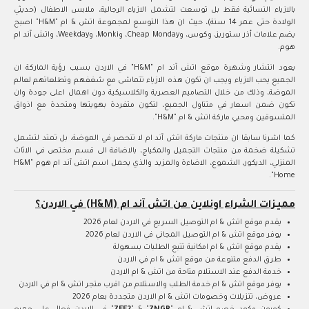
بالازياء النسائية فقط بل توسعت لتشمل الازياء الرجالية، ملابس الاطفال (حديثي
الولادة حتى عمر 14 سنة)، حيث ان هذا التوسع لمجموعة اتش & ام "H&M" اصبح
يضم علامات أذر ستوريز، وكوس، وCheap Monday، وMonki، وWeekday، واتش آند ام
هوم.
يعود انتشار وشهرة موقع اتش آند ام "H&M" في الاردن بسبب رؤية الماركة ان
الجميع يحب الازياء ويجب ان تكون هذه الازياء تتماشى مع شغفهم وتطلعاتهم لعالم
الموضة، وذلك من خلال التصاميم العصرية والكلاسيكية دون اهمال اعلى جودة وان
تكون ضمن اسعار في متناول الجميع، لتكون متفردة بهويتها ومتحدة مع اذواق
المتسوقين ومحبي ماركة اتش & ام "H&M".
كما اشرنا سابقا ان منتجات ماركة اتش آند ام لا تنحصر في الموضة، بل تمتد لتشمل
تشكيلة ضخمة من منتجات التجميل والمكياج، بالاضافة الى قسم مختص في الاثاث
المنزلي، الديكور، الشموع، الاضاءة والمزيد والذي يحمل اسم اتش آند ام هوم "H&M
Home".
مميزات الشراء اونلاين من اتش آند ام (H&M) في الاردن؟
يقدم موقع اتش & ام التوصيل السريع في الاردن لعام 2026
يوفر موقع اتش & ام التوصيل المجاني في الاردن لعام 2026
يقدم موقع اتش & ام امكانية تتبع الطلبات بسهولة
طرق الدفع متنوعة من موقع اتش & ام في الاردن
خدمة الدفع عند الاستلام متاحة من اتش & ام الاردن
يوفر موقع اتش & ام خدمة الطلب والاستلام من اقرب متجر اتش & ام في الاردن
عروض، تنزيلات وخصومات اتش & ام الاردن متجددة بعام 2026