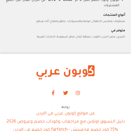
كوبون وكود خصم اتش & ام "
ZNGR
" & "
ZFF2
" في الاردن فعال على جميع
المشتريات
أنواع المنتجات
مستلزمات وملابس الاطفال, موضة واكسسوارات, عطور ومكياج, أثاث وديكور
متوفر في
البحرين, مصر, الاردن, الكويت, سلطنة عُمان, قطر, السعودية, الامارات العربية
روابط
عن موقع كوبون عربي في الاردن
دليل التسوق اونلاين مع مراجعات وكودات خصم وعروض 2026
15% كود خصم فارفيتش - farfetch كود خصم في الاردن