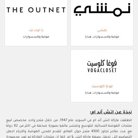
نمشي
ذا اوت نت
موضة واكسسوارات, هدايا
موضة واكسسوارات
فوغا كلوسيت
موضة واكسسوارات, هدايا
نبذة عن اتش آند ام:
انطلقت ماركة اتش آند ام في السويد عام 1947، من خلال متجر واحد مخصص لبيع
منتجات الموضة النسائية، لتتوسع وتنتشر عالميا بصورة ضخمة في اكثر من 62 دولة
مع عدد متاجر تجاوز 4500 متجر حول العالم، لتقدم لمحبي الموضة والازياء اجمل
التصاميم التي تحمل بصمة ماركة اتش & ام، كما ان منتجات الماركة لم تعد محصورة