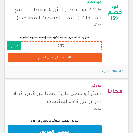
كود خصم
كود
15% كوبون خصم اتش & ام فعال لجميع
خصم
المنتجات (يشمل المنتجات المخفضة)
15%
موثق
تنويه: لا تنسى إضافة الكود عند إنهاء عملية الشراء
نسخ
ZFF2
المتابعة إلى اتش اند ام
مشاهدة التفاصيل
عروض
مجانا
اشتر 1 واحصل على 1 مجانا من اتش آند ام
الاردن على كافة المنتجات
موثق
تنويه: تفعيل تلقائي لا تحتاج الى كود
تفعيل العرض