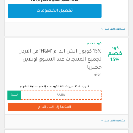
تنويه: تفعيل تلقائي لا تحتاج الى كود
تفعيل الخصومات
مشاهدة التفاصيل
كود خصم
كود
15% كوبون اتش اند ام "H&M" في الاردن
خصم
لجميع المنتجات عند التسوق اونلاين
15%
حصريا
موثق
تنويه: لا تنسى إضافة الكود عند إنهاء عملية الشراء
نسخ
AA6A
المتابعة إلى اتش اند ام
مشاهدة التفاصيل