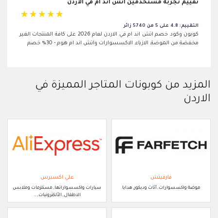
تقييم تجربة مستخدمين اتش اند ام في الاردن
☆
☆
☆
☆
☆
التقييم: 4.8 على 5 من 5740 زائر
كوبون وكود خصم اتش اند ام في الاردن لعام 2026 على كافة المنتجات الغير
مخفضة من الموضة, الازياء, الاكسسوارات واتش اند ام هوم - 30% خصم
المزيد من كوبونات المتاجر المميزة في
الاردن
فارفيتش
علي اكسبرس
موضة واكسسوارات, أثاث وديكور, هدايا
سيارات واكسسواراتها, مستلزمات وملابس
الاطفال, الألكترونيات, ..