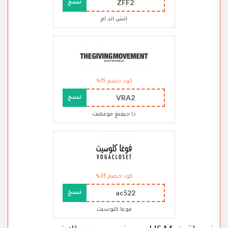
ZFF2
نسخ
اتش اند ام
كود خصم 15%
VRA2
نسخ
ذا جيفنغ موفمنت
كود خصم 35%
ac522
نسخ
فوغا كلوسيت