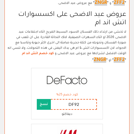
ZNGR
ZFF2
"
"
و
"
"
مع عروض عيد الاضحى.
عروض عيد الاضحى على اكسسوارات
اتش اند ام
لا تخشي من ارتداء ذلك الفستان الاسود البسيط المريح اثناء اجتماعات عيد
الاضحى 2026 او اثناء السهرات الصيفية، لانك النحاتة القادرة على ان تلعب في
صورة الفستان وتحويله من كتلة حجرية صامتة الى اخرى اكثر حيوية وتناسبا مع
الاجواء، لان اكسسوارات اتش & ام هي يدك اليمنى في هذه التحولات، ولا تنسي انه
الوقت الافضل لشراءها مع عروض عيد الاضحى و
كود خصم اتش اند ام
ZNGR
ZFF2
"
"
او
"
"
.
كود خصم 25%
DF92
نسخ
ديفاكتو