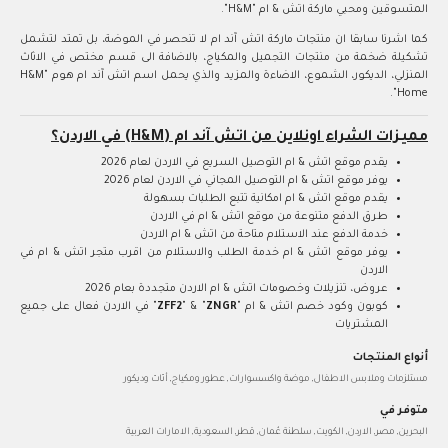
المتسوقين ومحبي ماركة اتش & ام "H&M".
كما اشرنا سابقا ان منتجات ماركة اتش آند ام لا تنحصر في الموضة، بل تمتد لتشمل
تشكيلة ضخمة من منتجات التجميل والمكياج، بالاضافة الى قسم مختص في الاثاث
المنزلي، الديكور، الشموع، الاضاءة والمزيد والذي يحمل اسم اتش آند ام هوم "H&M
Home".
مميزات الشراء اونلاين من اتش آند ام (H&M) في الاردن؟
يقدم موقع اتش & ام التوصيل السريع في الاردن لعام 2026
يوفر موقع اتش & ام التوصيل المجاني في الاردن لعام 2026
يقدم موقع اتش & ام امكانية تتبع الطلبات بسهولة
طرق الدفع متنوعة من موقع اتش & ام في الاردن
خدمة الدفع عند الاستلام متاحة من اتش & ام الاردن
يوفر موقع اتش & ام خدمة الطلب والاستلام من اقرب متجر اتش & ام في
الاردن
عروض، تنزيلات وخصومات اتش & ام الاردن متجددة بعام 2026
كوبون وكود خصم اتش & ام "
ZNGR
" & "
ZFF2
" في الاردن فعال على جميع
المشتريات
أنواع المنتجات
مستلزمات وملابس الاطفال, موضة واكسسوارات, عطور ومكياج, أثاث وديكور
متوفر في
البحرين, مصر, الاردن, الكويت, سلطنة عُمان, قطر, السعودية, الامارات العربية