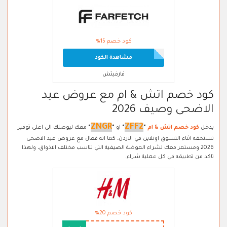
كود خصم 15%
مشاهدة الكود
فارفيتش
كود خصم اتش & ام مع عروض عيد
الاضحى وصيف 2026
ZNGR
ZFF2
يدخل
كود خصم اتش & ام
"
"
او
"
"
معك ليوصلك الى اعلى توفير
تستحقه اثناء التسوق اونلاين في الاردن، كما انه فعال مع عروض عيد الاضحى
2026 ومستمر معك لشراء الموضة الصيفية التي تناسب مختلف الاذواق، ولهذا
تاكد من تطبيقه في كل عملية شراء.
كود خصم 20%