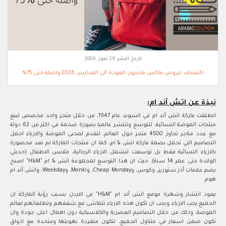
تاريخ النشر:
29 تموز, 2026
اكتشاف عروض ماكس فاشون العودة الى المدارس 2026 واصلة حتى 75%
نبذة عن اتش آند ام:
انطلقت ماركة اتش آند ام في السويد عام 1947، من خلال متجر واحد مخصص لبيع
منتجات الموضة النسائية، لتتوسع وتنتشر عالميا بصورة ضخمة في اكثر من 62 دولة
مع عدد متاجر تجاوز 4500 متجر حول العالم، لتقدم لمحبي الموضة والازياء اجمل
التصاميم التي تحمل بصمة ماركة اتش & ام، كما ان منتجات الماركة لم تعد محصورة
بالازياء النسائية فقط بل توسعت لتشمل الازياء الرجالية، ملابس الاطفال (حديثي
الولادة حتى عمر 14 سنة)، حيث ان هذا التوسع لمجموعة اتش & ام "H&M" اصبح
يضم علامات أذر ستوريز، وكوس، وCheap Monday، وMonki، وWeekday، واتش آند ام
هوم.
يعود انتشار وشهرة موقع اتش آند ام "H&M" في الاردن بسبب رؤية الماركة ان
الجميع يحب الازياء ويجب ان تكون هذه الازياء تتماشى مع شغفهم وتطلعاتهم لعالم
الموضة، وذلك من خلال التصاميم العصرية والكلاسيكية دون اهمال اعلى جودة وان
تكون ضمن اسعار في متناول الجميع، لتكون متفردة بهويتها ومتحدة مع اذواق