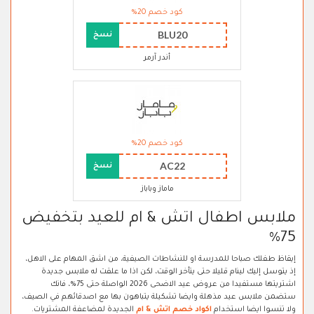
كود خصم 20%
BLU20
نسخ
أندر آرمر
كود خصم 20%
AC22
نسخ
ماماز وباباز
ملابس اطفال اتش & ام للعيد بتخفيض
75%
إيقاظ طفلك صباحا للمدرسة او للنشاطات الصيفية، من اشق المهام على الاهل،
إذ يتوسل إليك لينام قليلا حتى يتأخر الوقت، لكن اذا ما علقت له ملابس جديدة
اشتريتها مستفيدا من عروض عيد الاضحى 2026 الواصلة حتى 75%، فانك
ستضمن ملابس عيد مذهلة وايضا تشكيلة يتباهون بها مع اصدقائهم في الصيف،
ولا تنسوا ايضا استخدام
اكواد خصم اتش & ام
الجديدة لمضاعفة المشتريات.