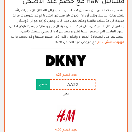
فساتين H&M مع خصم عيد الاضحى
عندما يتحدث الناس عن فساتين H&M، اول ما يتبادر الى الاذهان بان خيارات رائعة
للنشاطات اليومية، ولكن أود ان اذكرك بان فساتين اتش & ام قد شوهدت مرات
عديدة في مناسبات عالمية ومنها حفل ميت غالا، وحفل توزيع جوائز الأوسكار،
ومهرجان كان السينمائي، على نجمات مثل كيندال جينر وسارة جيسيكا باركر، لذا في
المرة القادمة التي تذهبين فيها لشراء فساتين H&M، تخيلي نفسك كإحدى
المشاهير على السجادة الحمراء وتذكري انك اذكى منهم جميعا وقد دمجت ما بين
كوبونات اتش & ام
مع عروض عيد الاضحى 2026.
كود خصم 25%
AA22
نسخ
دكني
كود خصم 20%