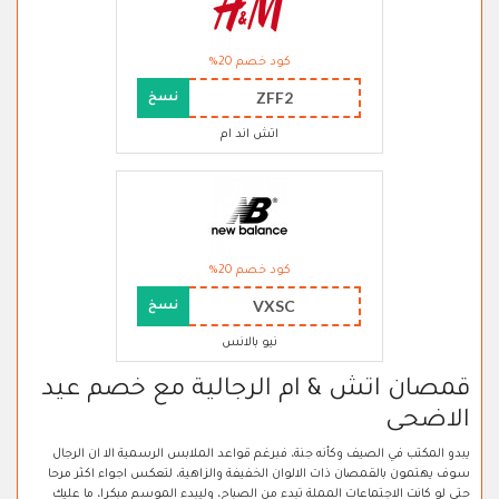
كود خصم 20%
ZFF2
نسخ
اتش اند ام
كود خصم 20%
VXSC
نسخ
نيو بالانس
قمصان اتش & ام الرجالية مع خصم عيد
الاضحى
يبدو المكتب في الصيف وكأنه جنة، فبرغم قواعد الملابس الرسمية الا ان الرجال
سوف يهتمون بالقمصان ذات الالوان الخفيفة والزاهية، لتعكس اجواء اكثر مرحا
حتى لو كانت الاجتماعات المملة تبدء من الصباح، وليبدء الموسم مبكرا، ما عليك