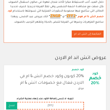
خلال العيد، أحب الاستيقاظ مبكرا لأاخذ فنجان قهوة في صالون استقبال الضيوف
بكل صمت مع مشاهدة اشعة الشمس وهي تملأ الغرفة تدريجيا، لاعرف تحديدا
الاماكن التي سأضع فيها مجموعة الديكورات المنزلية التي تسوقتها باستخدام
كود
ZNGR
ZFF2
خصم اتش & ام هوم
"
"
او
"
"
اثناء عروض عيد الاضحى، وبهذا
ساضع المزهريات وغيرها في الغرفة لتنبض بالحياة وتظهر الترحيب بالضيوف.
المتابعة إلى اتش اند ام
عروض اتش اند ام الاردن
كود خصم
كود
20% كوبون وكود خصم اتش & ام في
خصم
الاردن فعال مع خصومات اتش & ام
20%
موثق
تنويه: لا تنسى إضافة الكود عند إنهاء عملية الشراء
نسخ
ZFF2