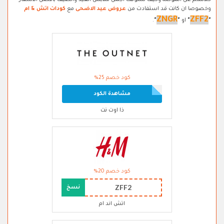
كلامهم عن الموضة وكيف تسوقت اجمل ملابس العيد والصيف بافضل الاسعار
وخصوصا ان كانت قد استفادت من
عروض عيد الاضحى
مع
كودات اتش & ام
ZNGR
ZFF2
"
"
او
"
"
.
كود خصم 25%
مشاهدة الكود
ذا اوت نت
كود خصم 20%
ZFF2
نسخ
اتش اند ام