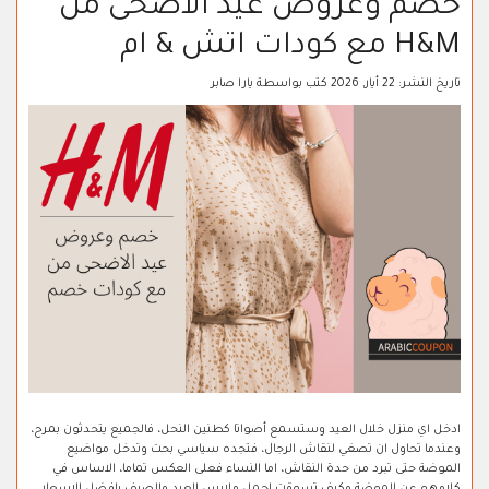
خصم وعروض عيد الاضحى من
H&M مع كودات اتش & ام
تاريخ النشر:
22 أيار, 2026
كتب بواسطة
يارا صابر
ادخل اي منزل خلال العيد وستسمع أصواتا كطنين النحل، فالجميع يتحدثون بمرح،
وعندما تحاول ان تصغي لنقاش الرجال، فتجده سياسي بحت وتدخل مواضيع
الموضة حتى تبرد من حدة النقاش، اما النساء فعلى العكس تماما، الاساس في