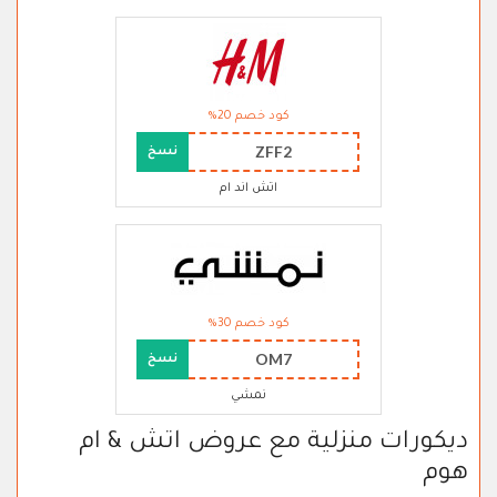
كود خصم 20%
ZFF2
نسخ
اتش اند ام
كود خصم 30%
OM7
نسخ
نمشي
ديكورات منزلية مع عروض اتش & ام
هوم