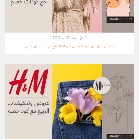
تاريخ النشر:
22 أيار, 2026
خصم وعروض عيد الاضحى من H&M مع كودات اتش & ام