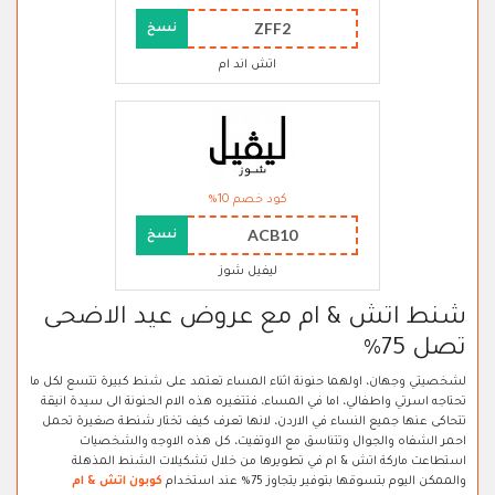
ZFF2
نسخ
اتش اند ام
كود خصم 10%
ACB10
نسخ
ليفيل شوز
شنط اتش & ام مع عروض عيد الاضحى
تصل 75%
لشخصيتي وجهان، اولهما حنونة اثناء المساء تعتمد على شنط كبيرة تتسع لكل ما
تحتاجه اسرتي واطفالي، اما في المساء، فتتغيره هذه الام الحنونة الى سيدة انيقة
تتحاكى عنها جميع النساء في الاردن، لانها تعرف كيف تختار شنطة صغيرة تحمل
احمر الشفاه والجوال وتتناسق مع الاوتفيت، كل هذه الاوجه والشخصيات
استطاعت ماركة اتش & ام في تطويرها من خلال تشكيلات الشنط المذهلة
والممكن اليوم بتسوقها بتوفير يتجاوز 75% عند استخدام
كوبون اتش & ام