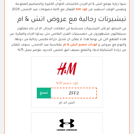
سوا زيارة موقع اتش & ام الاردن لاكتشاف الالوان الكثيرة والتصاميم المتنوعة
وبنفس الوقت استفيد من
كود hm
الفعال مع كافة خصومات عيد الاضحى 2026.
تيشيرتات رجالية مع عروض اتش & ام
في السابق لم تكن التيشيرتات مستحبة في اطلالات الرجال، الا ان جاء ممثلون
سينمائيون مشهورون في خمسينيات القرن الماضي حتى يبدلوا الاراء والفكرة عن
هذه القطع التي في يومنا هذا، لا يمكن ان نتخيل خزانة ملابس رجالية من دونها،
واليوم مع عروض و
كودات خصم اتش & ام
بمناسبة عيد الاضحى، سوف تتمكن
من زيادة التشكيلة لديك والتمتع بصيف انيق لاقصى الحدود بتوفير يصل 75%.
كود خصم 20%
ZFF2
نسخ
اتش اند ام